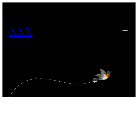
内
容
xxx
を
ス
キ
ッ
プ